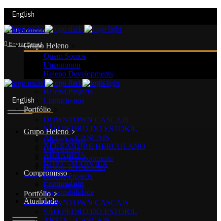
English
Fale Connosco
Enviar Email
Grupo Heleno
Quem Somos
Uncommon
Heleno Developments
Heleno Investments
Heleno Projects
English
Contacte-nos
Portfólio
DOWNTOWN CASCAIS
SÃO PEDRO DO ESTORIL
Grupo Heleno
AREIA – CASCAIS
Quem Somos
ALEXANDRE HERCULANO
Uncommon
ARRÁBIDA
Heleno Developments
RHIO – MARVILA
Heleno Investments
Compromisso
Heleno Projects
Comunidade
Contacte-nos
Sustentabilidade
Portfólio
Atualidade
DOWNTOWN CASCAIS
SÃO PEDRO DO ESTORIL
AREIA – CASCAIS