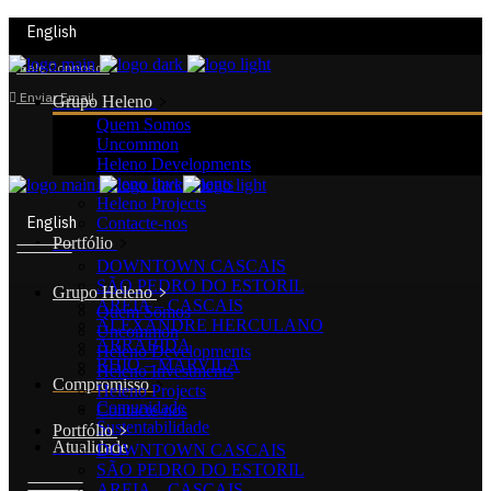
English
Fale Connosco
Enviar Email
Grupo Heleno
Quem Somos
Uncommon
Heleno Developments
Heleno Investments
Heleno Projects
English
Contacte-nos
Portfólio
DOWNTOWN CASCAIS
SÃO PEDRO DO ESTORIL
Grupo Heleno
AREIA – CASCAIS
Quem Somos
ALEXANDRE HERCULANO
Uncommon
ARRÁBIDA
Heleno Developments
RHIO – MARVILA
Heleno Investments
Compromisso
Heleno Projects
Comunidade
Contacte-nos
Sustentabilidade
Portfólio
Atualidade
DOWNTOWN CASCAIS
SÃO PEDRO DO ESTORIL
AREIA – CASCAIS