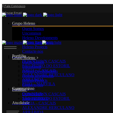
Fale Connosco
Enviar Email
Grupo Heleno
Quem Somos
Uncommon
Heleno Developments
Heleno Investments
Heleno Projects
Contacte-nos
Portfólio
Grupo Heleno
DOWNTOWN CASCAIS
Quem Somos
SÃO PEDRO DO ESTORIL
Uncommon
AREIA – CASCAIS
Heleno Developments
ALEXANDRE HERCULANO
Heleno Investments
ARRÁBIDA
Heleno Projects
RHIO – MARVILA
Contacte-nos
Compromisso
Portfólio
Comunidade
DOWNTOWN CASCAIS
Sustentabilidade
SÃO PEDRO DO ESTORIL
Atualidade
AREIA – CASCAIS
ALEXANDRE HERCULANO
ARRÁBIDA