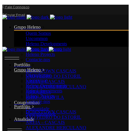
Fale Connosco
Enviar Email
Grupo Heleno
Quem Somos
Uncommon
Heleno Developments
Heleno Investments
Heleno Projects
Contacte-nos
Portfólio
Grupo Heleno
DOWNTOWN CASCAIS
Quem Somos
SÃO PEDRO DO ESTORIL
Uncommon
AREIA – CASCAIS
Heleno Developments
ALEXANDRE HERCULANO
Heleno Investments
ARRÁBIDA
Heleno Projects
RHIO – MARVILA
Contacte-nos
Compromisso
Portfólio
Comunidade
DOWNTOWN CASCAIS
Sustentabilidade
SÃO PEDRO DO ESTORIL
Atualidade
AREIA – CASCAIS
ALEXANDRE HERCULANO